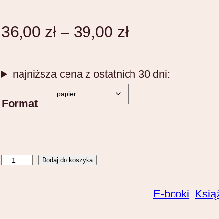
Z
36,00
zł
–
39,00
zł
a
k
najniższa cena z ostatnich 30 dni:
r
Format
e
s
c
i
Dodaj do koszyka
l
e
o
SKU:
9788397072367
Category:
E-booki
, 
Ksią
n
ś