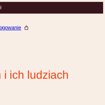
ł
ogowanie
i ich ludziach