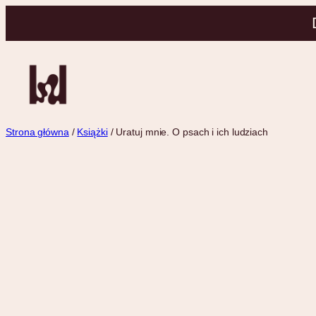
Przejdź
do
treści
Strona główna
/
Książki
/ Uratuj mnie. O psach i ich ludziach