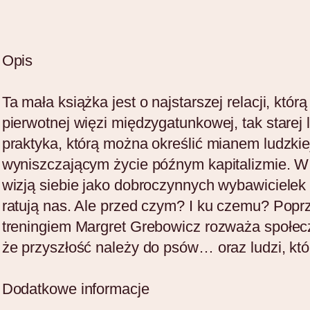
ć
:
U
o
r
Opis
a
d
t
3
Ta mała książka jest o najstarszej relacji, któ
u
pierwotnej więzi międzygatunkowej, tak starej 
6
j
praktyka, którą można określić mianem ludzkiej.
m
,
wyniszczającym życie późnym kapitalizmie. W 
n
wizją siebie jako dobroczynnych wybawicielek 
0
i
ratują nas. Ale przed czym? I ku czemu? Popr
e
0
treningiem Margret Grebowicz rozważa społeczn
.
że przyszłość należy do psów… oraz ludzi, któ
O
p
z
Dodatkowe informacje
s