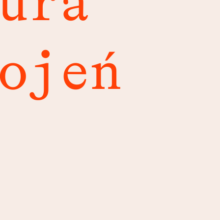
ura
ojeń