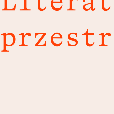
Literat
prze
str