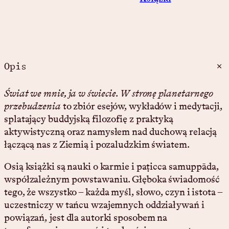
ś
ć
Ś
w
i
Opis
a
t
Świat we mnie, ja w świecie. W stronę planetarnego
w
przebudzenia
to zbiór esejów, wykładów i medytacji,
e
splatający buddyjską filozofię z praktyką
m
aktywistyczną oraz namysłem nad duchową relacją
n
łączącą nas z Ziemią i pozaludzkim światem.
i
e
Osią książki są nauki o karmie i paṭicca samuppāda,
,
współzależnym powstawaniu. Głęboka świadomość
j
tego, że wszystko – każda myśl, słowo, czyn i istota –
a
uczestniczy w tańcu wzajemnych oddziaływań i
w
powiązań, jest dla autorki sposobem na
ś