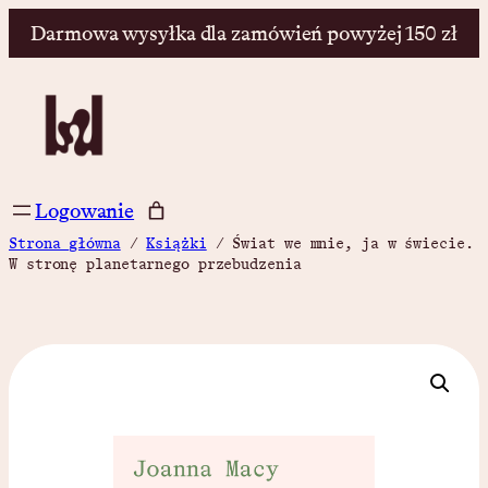
Darmowa wysyłka dla zamówień powyżej 150 zł
Przejdź
do
treści
Logowanie
Strona główna
/
Książki
/ Świat we mnie, ja w świecie.
W stronę planetarnego przebudzenia