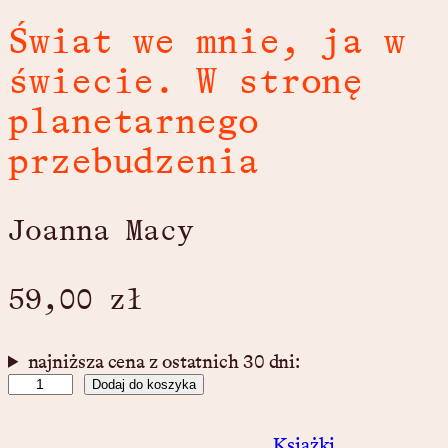
Świat we mnie, ja w
świecie. W stronę
planetarnego
przebudzenia
Joanna Macy
59,00
zł
najniższa cena z ostatnich 30 dni:
i
Dodaj do koszyka
l
o
SKU:
9788397072329
Category:
Książki