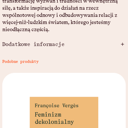
transformację wyzwań i trudności w wewnętrzną
w
siłę, a także inspiracją do działań na rzecz
i
wspólnotowej odnowy i odbudowywania relacji z
e
więcej-niż-ludzkim światem, którego jesteśmy
c
nieodłączną częścią.
i
e
Dodatkowe informacje
.
W
A
Podobne produkty
Przekład
Jerzy Paweł Listwan
s
t
t
r
W
r
y
ar
o
b
to
ISBN
978-83-970723-2-9
n
u
ść
ę
t
p
y
Premiera
29 maja 2024
l
a