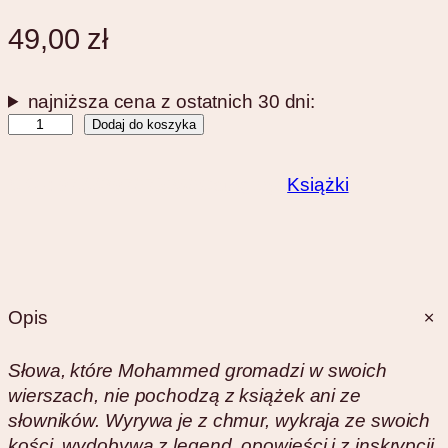
49,00
zł
najniższa cena z ostatnich 30 dni:
i
Dodaj do koszyka
l
o
SKU:
9788397072350
Category:
Książki
ś
ć
R
i
f
Opis
k
a
Słowa, które Mohammed gromadzi w swoich
wierszach, nie pochodzą z książek ani ze
słowników. Wyrywa je z chmur, wykraja ze swoich
kości, wydobywa z legend, opowieści i z inskrypcji