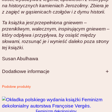
na historycznych kamieniach Jerozolimy. Zbiera je
z zagięć w gąsienicach czołgów i z dymu historii.
Ta książka jest przepełniona gniewem –
przenikliwym, walecznym, inspirującym gniewem –
który odpływa i przypływa, by osiąść między
słowami, rozsunąć je i wynieść daleko poza strony
tej książki.
Susan Abulhawa
Dodatkowe informacje
A
Podobne produkty
W
Przekład
Bartosz Wójcik
tr
a
y
rt
b
o
Feminizm dekolonialny
u
ISBN
978-83-970723-5-0