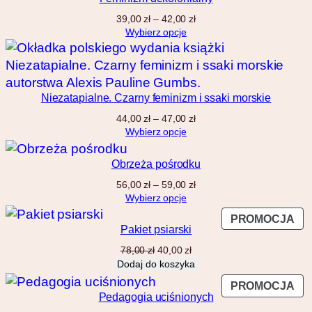
ś
t
Z
39,00
zł
–
42,00
zł
ć
a
Wybierz opcje
y
k
Premiera
17 lipca 2025
r
e
s
Niezatapialne. Czarny feminizm i ssaki morskie
c
Oprawa
broszurowa
e
Z
44,00
zł
–
47,00
zł
n
a
Wybierz opcje
:
k
o
r
Obrzeża pośrodku
d
Liczba stron
114
e
3
Z
s
56,00
zł
–
59,00
zł
9
a
c
Wybierz opcje
,
k
e
0
P
PROMOCJA
Wymiary
r
133×205
n
Pakiet psiarski
0
R
e
:
O
P
A
s
o
78,00
zł
40,00
zł
z
i
k
c
D
d
Dodaj do koszyka
ł
e
t
e
4
U
d
P
PROMOCJA
r
u
n
4
K
Pedagogia uciśnionych
o
R
w
a
:
,
T
4