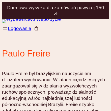
Darmowa wysyłka dla zamówień powyżej 150
zł
Przejdź
Logowanie
do
treści
Paulo Freire
Paulo Freire był brazylijskim nauczycielem
i filozofem wychowania. W latach pięćdziesiątych
zaangażował się w działania wyzwoleńczych
ruchów społecznych, prowadząc działalność
edukacyjną wśród najbiedniejszej ludności
północno-wschodniej Brazylii. Freire szybko
zdobył rozgłos dzięki stworzonym przez siebie