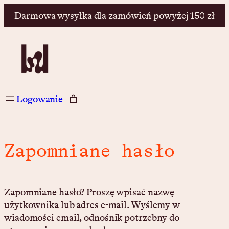
Darmowa wysyłka dla zamówień powyżej 150 zł
Przejdź
do
treści
Logowanie
Zapomniane hasło
Zapomniane hasło? Proszę wpisać nazwę
użytkownika lub adres e-mail. Wyślemy w
wiadomości email, odnośnik potrzebny do