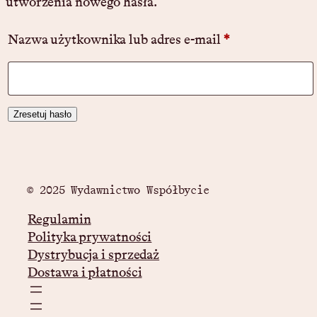
utworzenia nowego hasła.
W
Nazwa użytkownika lub adres e-mail
*
y
m
Zresetuj hasło
a
g
a
© 2025 Wydawnictwo Współbycie
n
Regulamin
e
Polityka prywatności
Dystrybucja i sprzedaż
Dostawa i płatności