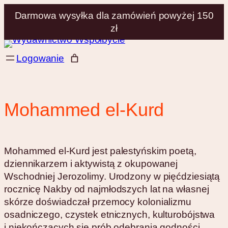
Darmowa wysyłka dla zamówień powyżej 150
zł
Przejdź
Logowanie
do
treści
Mohammed el-Kurd
Mohammed el-Kurd jest palestyńskim poetą,
dziennikarzem i aktywistą z okupowanej
Wschodniej Jerozolimy. Urodzony w pięćdziesiątą
rocznicę Nakby od najmłodszych lat na własnej
skórze doświadczał przemocy kolonializmu
osadniczego, czystek etnicznych, kulturobójstwa
i niekończących się prób odebrania godności